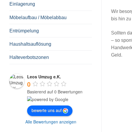
Einlagerung
Wir besor
Möbelaufbau / Möbelabbau
bis hin z
Entrümpelung
Sollten d
– so spon
Haushaltsauflösung
Handwerks
Geld.
Halteverbotszonen
Leos Umzug e.K.
0
Basierend auf 0 Bewertungen
bewerte uns auf
Alle Bewertungen anzeigen