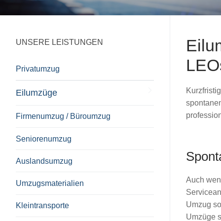
Eilu
UNSERE LEISTUNGEN
LEO
Privatumzug
Kurzfrist
Eilumzüge
spontanen
professio
Firmenumzug / Büroumzug
Seniorenumzug
Spont
Auslandsumzug
Auch wenn
Umzugsmaterialien
Servicean
Umzug sol
Kleintransporte
Umzüge sc