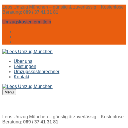
Zum
Menü
Schließen
Leos Umzug München – günstig & zuverlässig Kostenlose
Inhalt
Beratung:
089 / 37 41 31 81
springen
Umzugskosten ermitteln
Über uns
Leistungen
Umzugskostenrechner
Kontakt
Menü
Leos Umzug München – günstig & zuverlässig Kostenlose
Beratung:
089 / 37 41 31 81