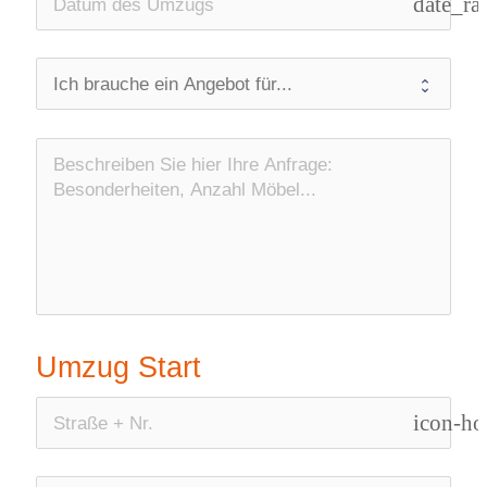
date_ra
Umzug Start
icon-h